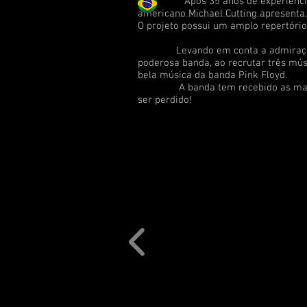
Apos 35 anos de experiência no ram
americano Michael Cutting apresenta, 
O projeto possui um amplo repertório
Levando em conta a admiração do p
poderosa banda, ao recrutar três mú
bela música da banda Pink Floyd.
A banda tem recebido as mais posit
ser perdido!