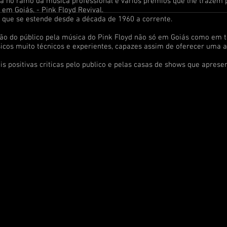
o da música professional e vários prêmios que lhe trazem prest
em Goiás, - Pink Floyd Revival.
 que se estende desde a década de 1960 a corrente.
úblico pela música do Pink Floyd não só em Goiás como em todo
sicos muito técnicos e experientes, capazes assim de oferecer uma 
ivas criticas pelo publico e pelas casas de shows que apresen